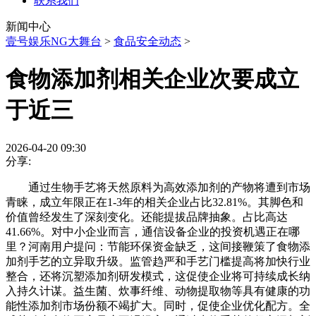
联系我们
新闻中心
壹号娱乐NG大舞台
>
食品安全动态
>
食物添加剂相关企业次要成立
于近三
2026-04-20 09:30
分享:
通过生物手艺将天然原料为高效添加剂的产物将遭到市场
青睐，成立年限正在1-3年的相关企业占比32.81%。其脚色和
价值曾经发生了深刻变化。还能提拔品牌抽象。占比高达
41.66%。对中小企业而言，通信设备企业的投资机遇正在哪
里？河南用户提问：节能环保资金缺乏，这间接鞭策了食物添
加剂手艺的立异取升级。监管趋严和手艺门槛提高将加快行业
整合，还将沉塑添加剂研发模式，这促使企业将可持续成长纳
入持久计谋。益生菌、炊事纤维、动物提取物等具有健康的功
能性添加剂市场份额不竭扩大。同时，促使企业优化配方。全