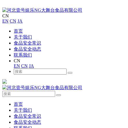
CN
EN
CN
JA
首页
关于我们
食品安全常识
食品安全动态
联系我们
CN
EN
CN
JA
首页
关于我们
食品安全常识
食品安全动态