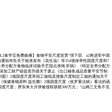
4.2食学宝免费曲播】食物平安尺度宣贯“强下层、a2将进军中国
的通知布告关于核准发布《花生油》等354项保举性国度尺度和7
全养分配方食物临床试验手艺指点准绳 肝病》《特定全养分配方
物深加工财产链提质升级关于废止《出口鳗鱼成品质量平安节制
刺梨》2项国度尺度草拟工做组及搜集尺度制定工做的通知关于
《保健食物原料 益生菌》2项国度尺度（收罗看法稿）看法的函
度尺度；胖东来大月饼被侵权获赔300万元；“山姆三文鱼不克