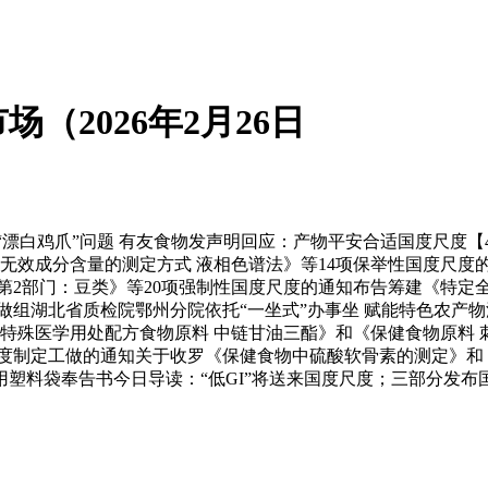
（2026年2月26日
晚会“漂白鸡爪”问题 有友食物发声明回应：产物平安合适国度尺度【
乳油无效成分含量的测定方式 液相色谱法》等14项保举性国度尺度
第2部门：豆类》等20项强制性国度尺度的通知布告筹建《特定
做组湖北省质检院鄂州分院依托“一坐式”办事坐 赋能特色农产
特殊医学用处配方食物原料 中链甘油三酯》和《保健食物原料 
度制定工做的通知关于收罗《保健食物中硫酸软骨素的测定》和
塑料袋奉告书今日导读：“低GI”将送来国度尺度；三部分发布国