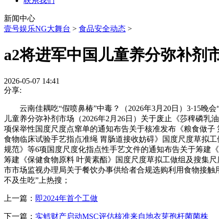
联系我们
新闻中心
壹号娱乐NG大舞台
>
食品安全动态
>
a2将进军中国儿童养分弥补剂市场
2026-05-07 14:41
分享:
云南佳耦吃“假喷鼻椿”中毒？（2026年3月20日）3·15
儿童养分弥补剂市场（2026年2月26日）关于废止《莎稗磷
项保举性国度尺度点窜单的通知布告关于核准发布《粮食做子 
食物临床试验手艺指点准绳 胃肠道接收妨碍》国度尺度草拟工
规范》等6项国度尺度化指点性手艺文件的通知布告关于筹建《
筹建《保健食物原料 叶黄素酯》国度尺度草拟工做组及搜集尺
市市场监视办理局关于餐饮办事供给者合规选购利用食物接触用
不及生吃”上热搜；
上一篇：
即2024年首个工做
下一篇：
实鳕财产启动MSC评估核准来自地衣芽孢杆菌菌株