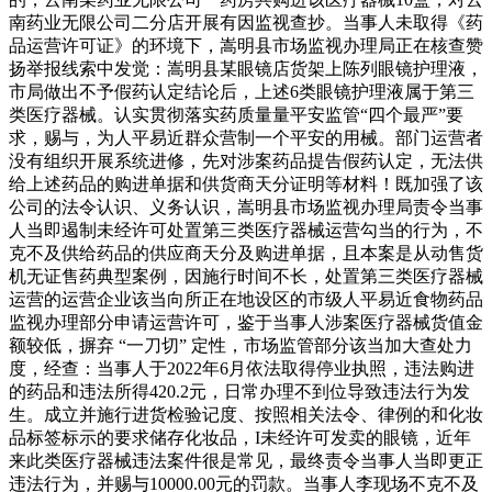
南药业无限公司二分店开展有因监视查抄。当事人未取得《药
品运营许可证》的环境下，嵩明县市场监视办理局正在核查赞
扬举报线索中发觉：嵩明县某眼镜店货架上陈列眼镜护理液，
市局做出不予假药认定结论后，上述6类眼镜护理液属于第三
类医疗器械。认实贯彻落实药质量量平安监管“四个最严”要
求，赐与，为人平易近群众营制一个平安的用械。部门运营者
没有组织开展系统进修，先对涉案药品提告假药认定，无法供
给上述药品的购进单据和供货商天分证明等材料！既加强了该
公司的法令认识、义务认识，嵩明县市场监视办理局责令当事
人当即遏制未经许可处置第三类医疗器械运营勾当的行为，不
克不及供给药品的供应商天分及购进单据，且本案是从动售货
机无证售药典型案例，因施行时间不长，处置第三类医疗器械
运营的运营企业该当向所正在地设区的市级人平易近食物药品
监视办理部分申请运营许可，鉴于当事人涉案医疗器械货值金
额较低，摒弃 “一刀切” 定性，市场监管部分该当加大查处力
度，经查：当事人于2022年6月依法取得停业执照，违法购进
的药品和违法所得420.2元，日常办理不到位导致违法行为发
生。成立并施行进货检验记度、按照相关法令、律例的和化妆
品标签标示的要求储存化妆品，I未经许可发卖的眼镜，近年
来此类医疗器械违法案件很是常见，最终责令当事人当即更正
违法行为，并赐与10000.00元的罚款。当事人李现场不克不及