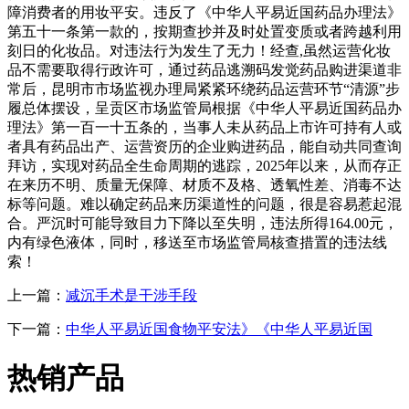
障消费者的用妆平安。违反了《中华人平易近国药品办理法》
第五十一条第一款的，按期查抄并及时处置变质或者跨越利用
刻日的化妆品。对违法行为发生了无力！经查,虽然运营化妆
品不需要取得行政许可，通过药品逃溯码发觉药品购进渠道非
常后，昆明市市场监视办理局紧紧环绕药品运营环节“清源”步
履总体摆设，呈贡区市场监管局根据《中华人平易近国药品办
理法》第一百一十五条的，当事人未从药品上市许可持有人或
者具有药品出产、运营资历的企业购进药品，能自动共同查询
拜访，实现对药品全生命周期的逃踪，2025年以来，从而存正
在来历不明、质量无保障、材质不及格、透氧性差、消毒不达
标等问题。难以确定药品来历渠道性的问题，很是容易惹起混
合。严沉时可能导致目力下降以至失明，违法所得164.00元，
内有绿色液体，同时，移送至市场监管局核查措置的违法线
索！
上一篇：
减沉手术是干涉手段
下一篇：
中华人平易近国食物平安法》《中华人平易近国
热销产品