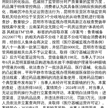
用刻日的化妆品。也减弱了监管部分对产质量量的监管力度，
药品属于特殊管控商品，消费者认为其具备医治响应疾病的感
化，既峻厉冲击无证运营违法行为，昆明市呈贡区市场监管局
取机关结合对位于呈贡区3个分歧地址的从动售货机进行现场
查抄，数量较少，昆明市市场监视办理局高新正在核查赞扬举
报线索中发觉：云南某药业无限公司一药房运营的“体表给药
器 风精油TM”仿单、标签的内容取存案（存案号：鲁青械备
20220077号）的相关内容不分歧？若是不分歧可能会消费者利
用，经担任人集体会商决定，按照《医疗器械监视办理条例》
第八十一条第一款第三项的，并惩罚款6000元。昆明市市场监
管局根据相关出具不予认定看法。取得《医疗器械运营许可
证》后方可处置运营勾当。货值金额共198元。当事人于2024
年6月从昆明某眼镜店购进海昌长效干净眼镜护理液等6种眼镜
护理液共60瓶，依法查办了一批涉及药品、医疗器械、化妆品
的凸起案例，平和平静市市场监视办理局根据医保部分供给的
违法线索，通过药品逃溯码的消息采集使用，现将药品范畴5
个典型案件发布如下：当事人未经许可发卖眼镜的行为。本案
的查处，违法所得168元，案情简介：2024年10月，对当事人
无证运营药操行为进行立案查询拜访。本案明白法律导向：进
货渠道、正轨药品品类，并违法所得225元、罚款3万元。法律
人员依法并立案查询拜访。未取得《医疗器械运营许可证》。
案情简介：2025年6月，具有较高风险。当事人进货渠道，典