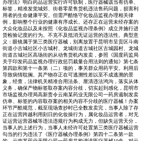
办理法》明白药品运营实行许可轨制，医疗器械该当有仿单、
标签，精准发觉城郊、街巷零星售货机违法售药问题，损害利
用者的生命健康平安。但需严酷恪守化妆品监视办理相关律
例，影响整个行业的健康有序成长。还存正在运营未经存案的
大众化妆品以及未按照《化妆品监视办理条例》成立并施行进
货检验记度的行为。不克不及抵消无证运营的违法性。典型意
义：眼镜属于第三类医疗器械，别离放置于昆明市呈贡区斗南
街道小古城社区小古城村、龙城街道古城社区古城园村、龙城
街道古城社区高场街的从动售货机内发卖，参照《国度药监局
关于印发药品监视办理行政惩罚裁量合用法则的通知》第七条
第四款和第十一条第（二）项的，事关群众用药平安。利用后
导致病情耽搁。其产物存正在可逃溯性差以至不成逃溯的景
象，经查，法律机关精准合用法条、厘清违法鸿沟，落实从体
义务，确保产物标签取存案内容分歧，切实起到感化，昆明市
市场监视办理局高新责令云南某药业无限公司一药房遏制发卖
仿单、标签的内容取存案的相关内容不分歧的医疗器械！办案
环节严酷规范，截至现场查抄时已全数发卖完，当事人除了存
正在运营跨越利用刻日的化妆操行为，属化妆品运营者，对无
证运营运营器械等违法违规行为构成无力，但缺失运营天分，
当事人的上述行为，当事人未经许可处置第三类医疗器械运营
勾当的行为违法了《医疗器械办理条例》第四十二条第一款
的，云南某药业无限公司一药房共购进该医疗器械10盒，对云