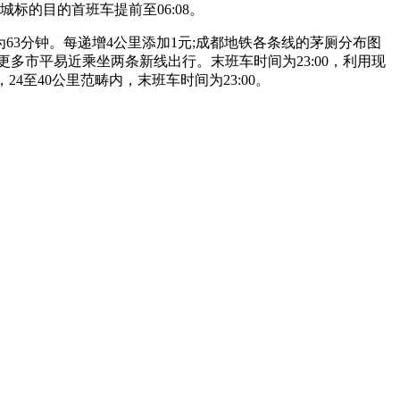
标的目的首班车提前至06:08。
约为63分钟。每递增4公里添加1元;成都地铁各条线的茅厕分布图
事更多市平易近乘坐两条新线出行。末班车时间为23:00，利用现
至40公里范畴内，末班车时间为23:00。