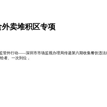
食外卖堆积区专项
管外行动——深圳市市场监视办理局传递第六期收集餐饮违法行
台供给者、一次到位，