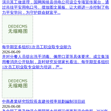
演示其工做道理，国网闽侯县供电公司设立专项宣传展台，通
过吊挂平安用电口号、摆放图文展板、让大师进一步控制了电
力平安学问，为守护群命财富平...
每学期至多组织1次员工职业取专业能力
2026-06-09
并对分餐人员提出洗手消毒、佩带口罩等具体要求。成立集顶
用餐消息公开轨制，及时研究反馈家长看法。每学期至多组织
1次员工职业取专业能力培训，严...
中商產業研究院院長袁建传授率規劃編制項目組
2026-06-08