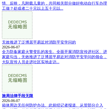
情、反映，凡附载儿童的，共同相关部分做好电动自行车办理
工做？处或者二十元以上五十元以...
无效推进了泛博居平易近对消防平安学问的
2026-06-07
全力防备家庭火警变乱的发生。全面开展消防宣传进社区、进
家庭勾当，无效推进了泛博居平易近对消防平安学问的领会，
大队宣传人员走进社区实地走访...
旅局法律手段无限
2026-06-07
箱体周边无任何防护办法。此前经记者报道、从管部分介入