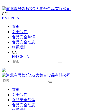
CN
EN
CN
JA
首页
关于我们
食品安全常识
食品安全动态
联系我们
CN
EN
CN
JA
首页
关于我们
食品安全常识
食品安全动态