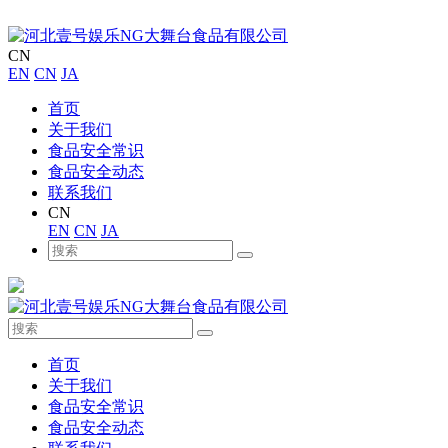
CN
EN
CN
JA
首页
关于我们
食品安全常识
食品安全动态
联系我们
CN
EN
CN
JA
首页
关于我们
食品安全常识
食品安全动态