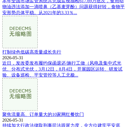
本年全国市场监管系统共完成监视抽检617.69万批次，食用动
物油违法添加一滴喷鼻（乙基麦芽酚）问题获得好转，食物平
安形势总体平稳。从2021年的3.33％...
打制绿色低碳高质量成长先行
2026-05-31
近日，发改委发布履约保函退还/施行工做（风电及集中式光
伏、分布式光伏，3月12日，8月4日，开展园区运转、研发试
验、设备巡检、平安管控等人工北极...
聚焦流量高、订单量大的10家网红餐饮门
2026-05-31
持续加大行政法律取刑事司法跟尾力度，全方位建牢平安底