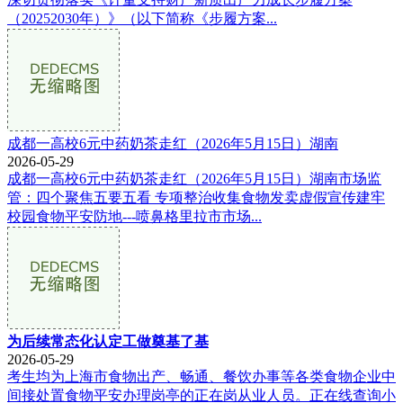
（20252030年）》（以下简称《步履方案...
成都一高校6元中药奶茶走红（2026年5月15日）湖南
2026-05-29
成都一高校6元中药奶茶走红（2026年5月15日）湖南市场监
管：四个聚焦五要五看 专项整治收集食物发卖虚假宣传建牢
校园食物平安防地---喷鼻格里拉市市场...
为后续常态化认定工做奠基了基
2026-05-29
考生均为上海市食物出产、畅通、餐饮办事等各类食物企业中
间接处置食物平安办理岗亭的正在岗从业人员。正在线查询小